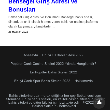
Behsegel Giriş Adresi ve
Bonusları
Behsegel Giriş Adresi ve Bonusları! Bahsegel bahis sitesi,
ülkemizde aktif olarak hizmet veren bahis ve casino platformu
olarak karşımıza çıkmaktadır.…
26 Haziran 2022
Anasayfa
En İyi 10 Bahis Sitesi 2022
Popüler Canlı Casino Siteleri 2022 Yılında Hangileridir?
En Popüler Bahis Siteleri 2022
En İyi Canlı Spor Bahis Siteleri 2022
Hakkımızda
Bahis sitelerine dair merak ettiğiniz her şey Betkahvesi.com
sitemizde. En iyi bahis siteleri, en kaliteli casino siteleri, güvenilir
bahis siteleri ve diğer bilgiler için bizi takip edin. @2022 Tüm
Hakları Saklıdır - Betkahvesi