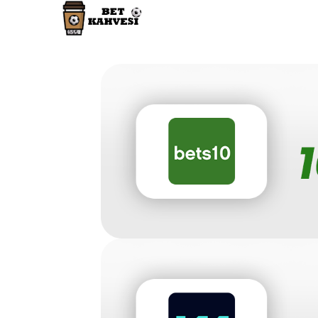
En sevilen ve en güvenilen bahis ve