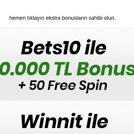
 casino siteleri burada. Sizler de bonusları almak ve üy
hemen tıklayın ekstra bonusların sahibi olun.