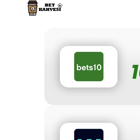
En sevilen ve en güvenilen bahis ve