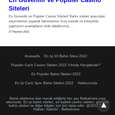
Siteleri
En Güvenilir ve Popüler Casino Siteleri! Bahis siteleri arasından
seçimlerinizi yaparak bahislerinizi kısa sürede ve kolaylıkla
yapmanın avantajlarını elde edebilirsiniz.…
27 Haziran 2022
Anasayfa
En İyi 10 Bahis Sitesi 2022
Popüler Canlı Casino Siteleri 2022 Yılında Hangileridir?
En Popüler Bahis Siteleri 2022
En İyi Canlı Spor Bahis Siteleri 2022
Hakkımızda
Bahis sitelerine dair merak ettiğiniz her şey Betkahvesi.com
sitemizde. En iyi bahis siteleri, en kaliteli casino siteleri, güvenilir
bahis siteleri ve diğer bilgiler için bizi takip edin. @2022 Tüm
Hakları Saklıdır - Betkahvesi