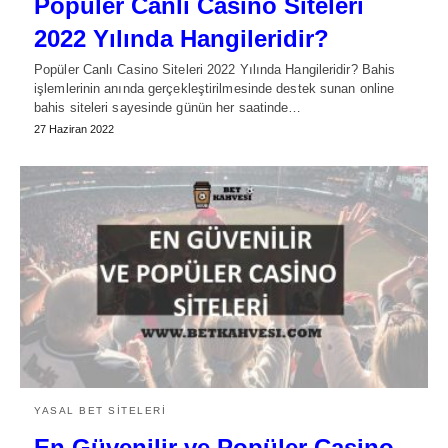
Popüler Canlı Casino Siteleri
2022 Yılında Hangileridir?
Popüler Canlı Casino Siteleri 2022 Yılında Hangileridir? Bahis
işlemlerinin anında gerçekleştirilmesinde destek sunan online
bahis siteleri sayesinde günün her saatinde…
27 Haziran 2022
YASAL BET SITELERI
En Güvenilir ve Popüler Casino