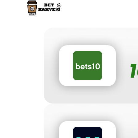
En sevilen ve en güvenilen bahis ve