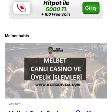
Melbet bahis
MELBET