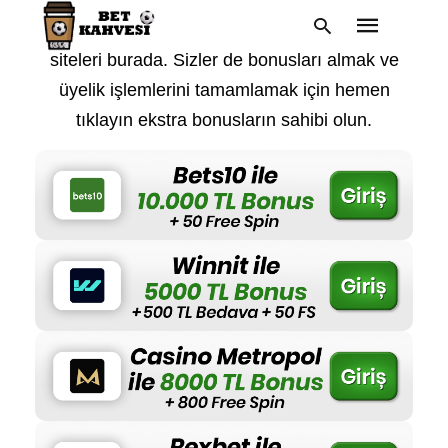
En sevilen ve en güvenilen bahis ve casino
siteleri burada. Sizler de bonusları almak ve
üyelik işlemlerini tamamlamak için hemen
tıklayın ekstra bonusların sahibi olun.
Type
your
search
query
and
hit
enter: