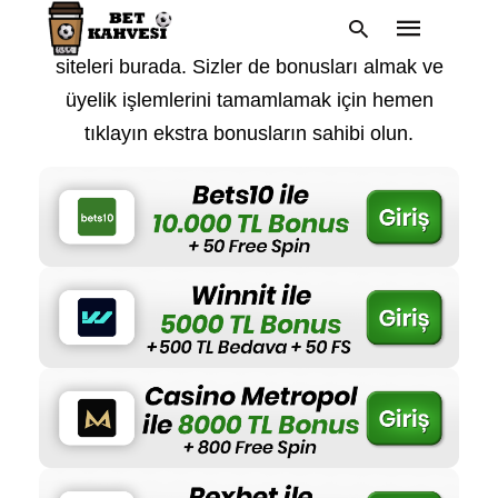
En sevilen ve en güvenilen bahis ve casino
siteleri burada. Sizler de bonusları almak ve
üyelik işlemlerini tamamlamak için hemen
tıklayın ekstra bonusların sahibi olun.
Type
your
search
query
and
hit
enter: