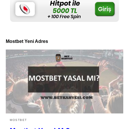
Mostbet Yeni Adres
MOSTBET