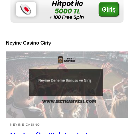
Neyine Casino Giriş
NEYINE CASINO