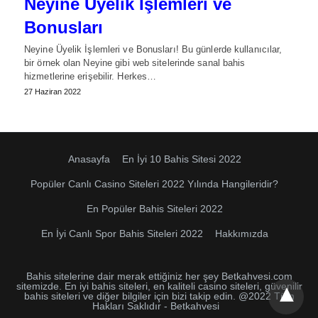
Neyine Üyelik İşlemleri ve
Bonusları
Neyine Üyelik İşlemleri ve Bonusları! Bu günlerde kullanıcılar,
bir örnek olan Neyine gibi web sitelerinde sanal bahis
hizmetlerine erişebilir. Herkes…
27 Haziran 2022
Anasayfa
En İyi 10 Bahis Sitesi 2022
Popüler Canlı Casino Siteleri 2022 Yılında Hangileridir?
En Popüler Bahis Siteleri 2022
En İyi Canlı Spor Bahis Siteleri 2022
Hakkımızda
Bahis sitelerine dair merak ettiğiniz her şey Betkahvesi.com
sitemizde. En iyi bahis siteleri, en kaliteli casino siteleri, güvenilir
bahis siteleri ve diğer bilgiler için bizi takip edin. @2022 Tüm
Hakları Saklıdır - Betkahvesi