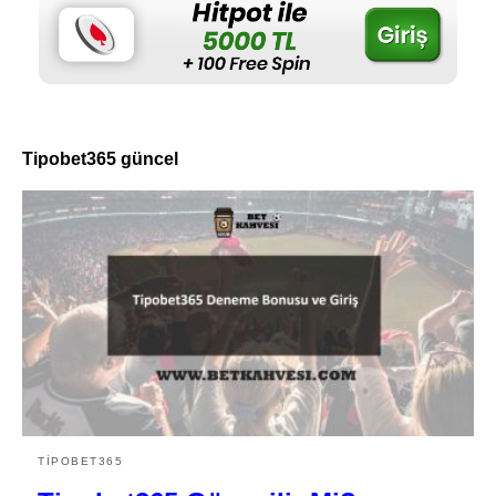
Tipobet365 güncel
TIPOBET365