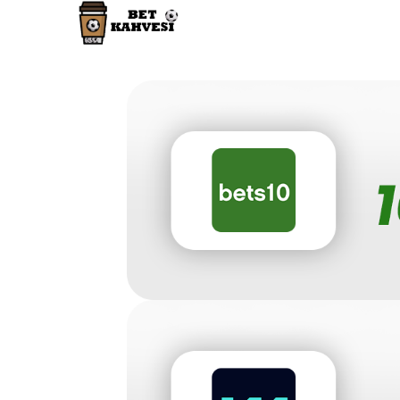
En sevilen ve en güvenilen bahis ve