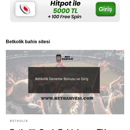
Betkolik bahis sitesi
BETKOLIK