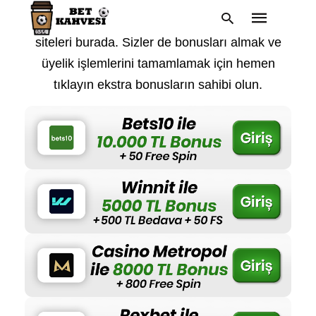
En sevilen ve en güvenilen bahis ve casino
siteleri burada. Sizler de bonusları almak ve
üyelik işlemlerini tamamlamak için hemen
tıklayın ekstra bonusların sahibi olun.
Type
your
search
query
and
hit
enter: