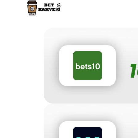
En sevilen ve en güvenilen bahis ve