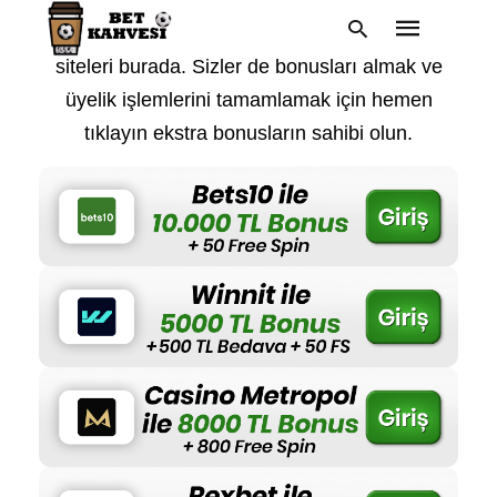
En sevilen ve en güvenilen bahis ve casino
siteleri burada. Sizler de bonusları almak ve
üyelik işlemlerini tamamlamak için hemen
tıklayın ekstra bonusların sahibi olun.
Type
your
search
query
and
hit
enter: