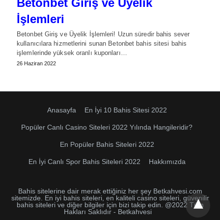
Betonbet Giriş ve Üyelik
İşlemleri
Betonbet Giriş ve Üyelik İşlemleri! Uzun süredir bahis sever
kullanıcılara hizmetlerini sunan Betonbet bahis sitesi bahis
işlemlerinde yüksek oranlı kuponları…
26 Haziran 2022
Anasayfa
En İyi 10 Bahis Sitesi 2022
Popüler Canlı Casino Siteleri 2022 Yılında Hangileridir?
En Popüler Bahis Siteleri 2022
En İyi Canlı Spor Bahis Siteleri 2022
Hakkımızda
Bahis sitelerine dair merak ettiğiniz her şey Betkahvesi.com
sitemizde. En iyi bahis siteleri, en kaliteli casino siteleri, güvenilir
bahis siteleri ve diğer bilgiler için bizi takip edin. @2022 Tüm
Hakları Saklıdır - Betkahvesi