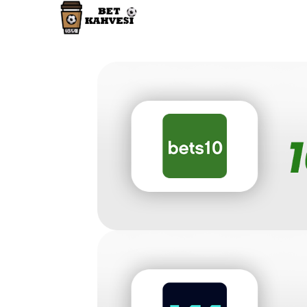
En sevilen ve en güvenilen bahis ve