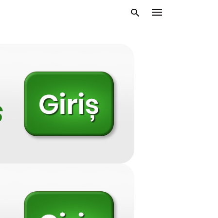
elik işlemlerini tamamlamak için
Type
your
search
query
and
hit
enter: