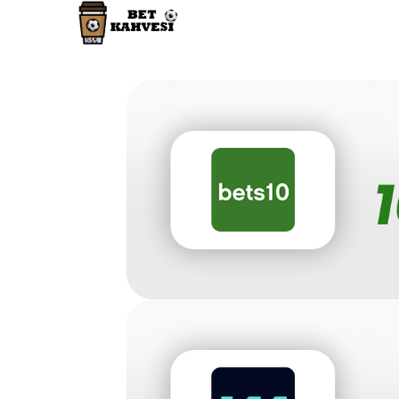
En sevilen ve en güvenilen bahis ve