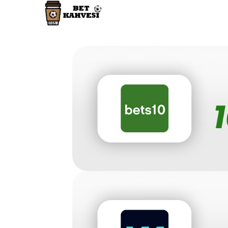
En sevilen ve en güvenilen bahis ve