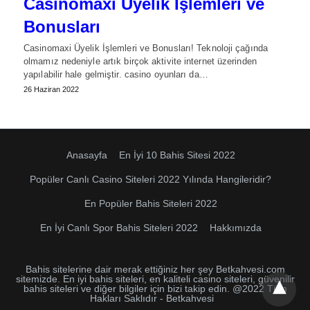
Casinomaxi Üyelik İşlemleri ve
Bonusları
Casinomaxi Üyelik İşlemleri ve Bonusları! Teknoloji çağında
olmamız nedeniyle artık birçok aktivite internet üzerinden
yapılabilir hale gelmiştir. casino oyunları da…
26 Haziran 2022
Anasayfa
En İyi 10 Bahis Sitesi 2022
Popüler Canlı Casino Siteleri 2022 Yılında Hangileridir?
En Popüler Bahis Siteleri 2022
En İyi Canlı Spor Bahis Siteleri 2022
Hakkımızda
Bahis sitelerine dair merak ettiğiniz her şey Betkahvesi.com
sitemizde. En iyi bahis siteleri, en kaliteli casino siteleri, güvenilir
bahis siteleri ve diğer bilgiler için bizi takip edin. @2022 Tüm
Hakları Saklıdır - Betkahvesi