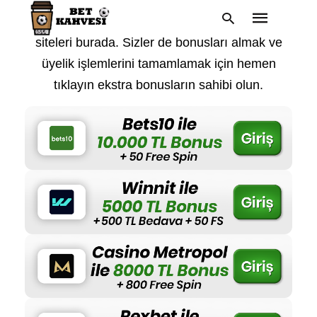
En sevilen ve en güvenilen bahis ve casino
siteleri burada. Sizler de bonusları almak ve
üyelik işlemlerini tamamlamak için hemen
tıklayın ekstra bonusların sahibi olun.
Type
your
search
query
and
hit
enter: