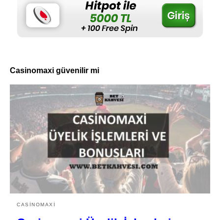
Casinomaxi güvenilir mi
CASINOMAXI