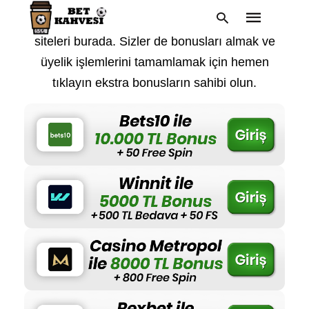
En sevilen ve en güvenilen bahis ve casino
siteleri burada. Sizler de bonusları almak ve
üyelik işlemlerini tamamlamak için hemen
tıklayın ekstra bonusların sahibi olun.
Type
your
search
query
and
hit
enter: