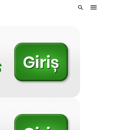
elik işlemlerini tamamlamak için
Type
your
search
query
and
hit
enter: