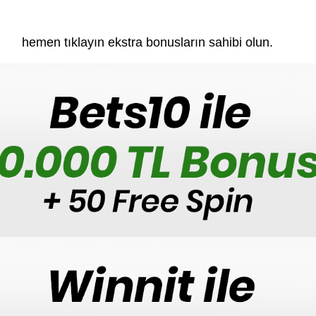
 casino siteleri burada. Sizler de bonusları almak ve üy
hemen tıklayın ekstra bonusların sahibi olun.