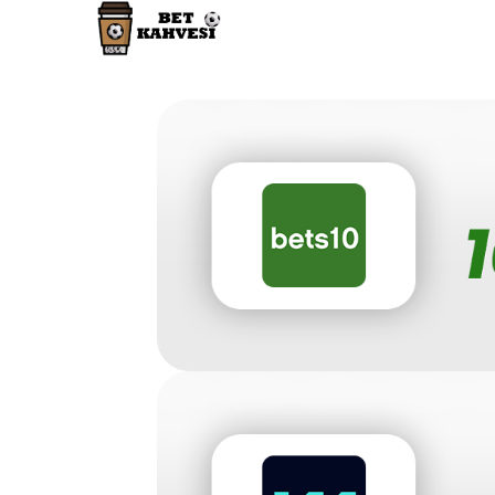
En sevilen ve en güvenilen bahis ve