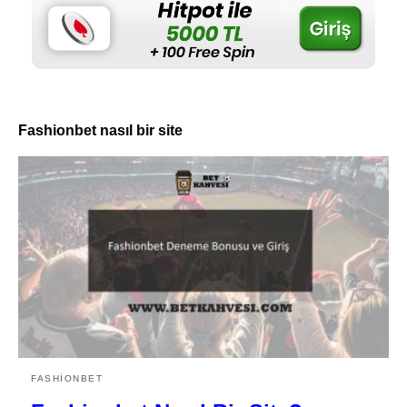
Fashionbet nasıl bir site
FASHIONBET