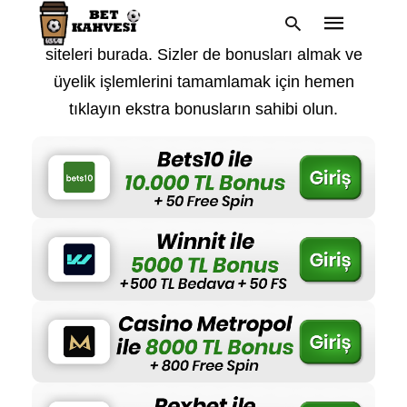
En sevilen ve en güvenilen bahis ve casino
siteleri burada. Sizler de bonusları almak ve
üyelik işlemlerini tamamlamak için hemen
tıklayın ekstra bonusların sahibi olun.
Type
your
search
query
and
hit
enter: