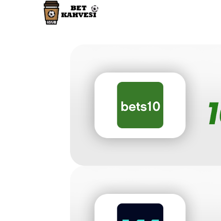
En sevilen ve en güvenilen bahis ve