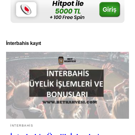
İnterbahis kayıt
İNTERBAHIS