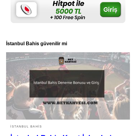
İstanbul Bahis güvenilir mi
İSTANBUL BAHIS