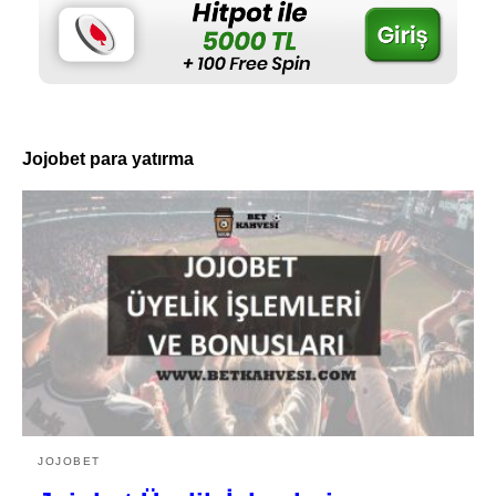
Jojobet para yatırma
JOJOBET