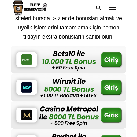
En sevilen ve en güvenilen bahis ve casino
siteleri burada. Sizler de bonusları almak ve
üyelik işlemlerini tamamlamak için hemen
tıklayın ekstra bonusların sahibi olun.
Type
your
search
query
and
hit
enter: