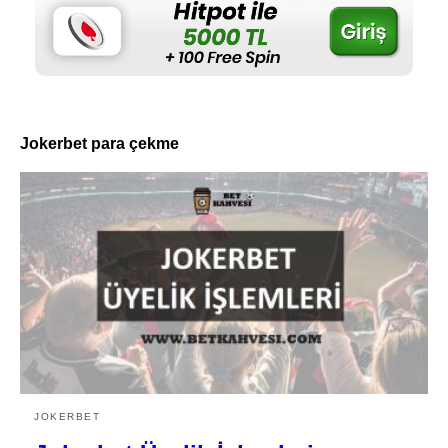
Jokerbet para çekme
JOKERBET