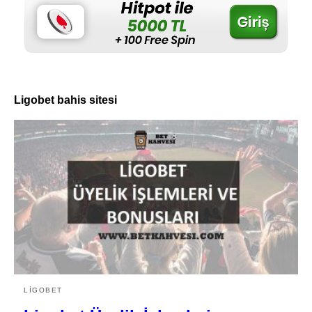
Ligobet bahis sitesi
LIGOBET