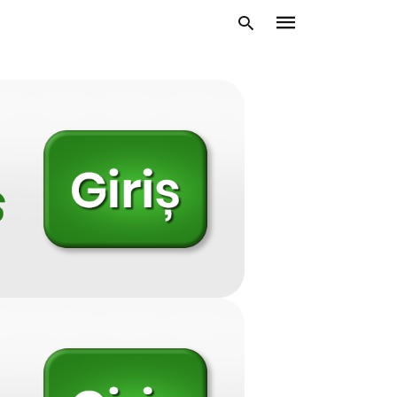
elik işlemlerini tamamlamak için
Type
your
search
query
and
hit
enter: