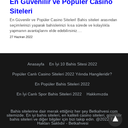
En Güvenilir ve Popüler Casino
Siteleri
En Güvenilir ve Popüler Casino Siteleri! Bahis siteleri arasından
seçimlerinizi yaparak bahislerinizi kısa sürede ve kolaylıkla
yapmanın avantajlarını elde edebilirsiniz.…
27 Haziran 2022
Anasayfa
En İyi 10 Bahis Sitesi 2022
Popüler Canlı Casino Siteleri 2022 Yılında Hangileridir?
En Popüler Bahis Siteleri 2022
En İyi Canlı Spor Bahis Siteleri 2022
Hakkımızda
Bahis sitelerine dair merak ettiğiniz her şey Betkahvesi.com
sitemizde. En iyi bahis siteleri, en kaliteli casino siteleri, güvenilir
bahis siteleri ve diğer bilgiler için bizi takip edin. @2022 Tüm
Hakları Saklıdır - Betkahvesi