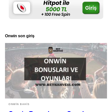
Onwin son giriş
ONWIN BAHIS