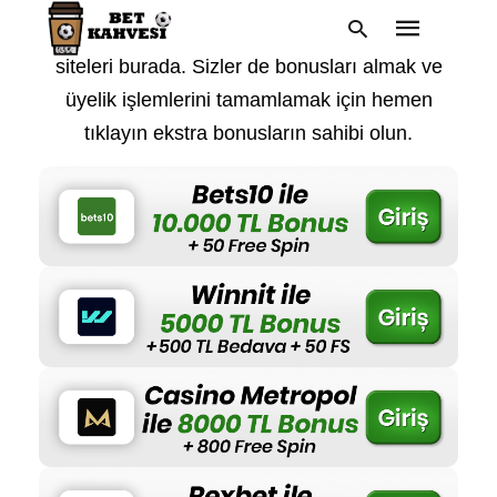
En sevilen ve en güvenilen bahis ve casino
siteleri burada. Sizler de bonusları almak ve
üyelik işlemlerini tamamlamak için hemen
tıklayın ekstra bonusların sahibi olun.
Type
your
search
query
and
hit
enter: