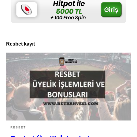
Resbet kayıt
RESBET