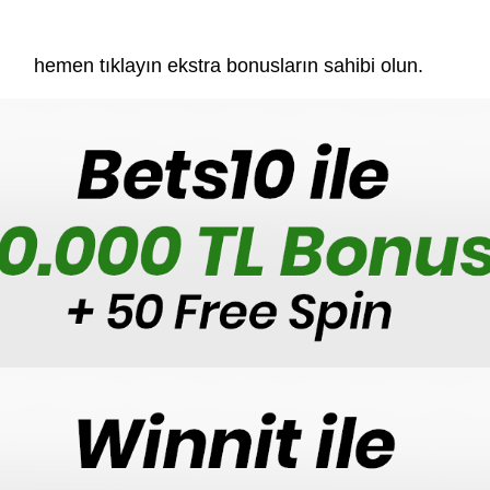
 casino siteleri burada. Sizler de bonusları almak ve üy
hemen tıklayın ekstra bonusların sahibi olun.