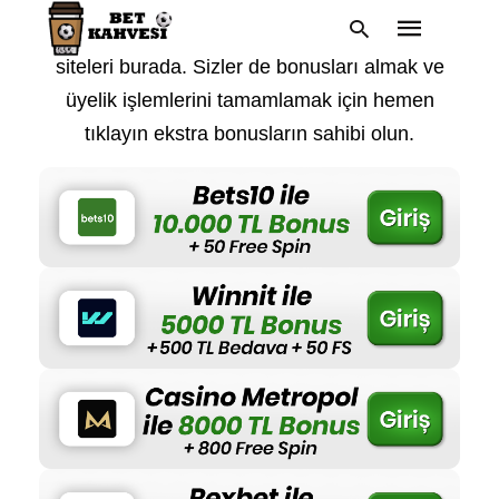
En sevilen ve en güvenilen bahis ve casino
siteleri burada. Sizler de bonusları almak ve
üyelik işlemlerini tamamlamak için hemen
tıklayın ekstra bonusların sahibi olun.
Type
your
search
query
and
hit
enter: