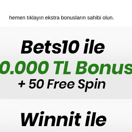
 casino siteleri burada. Sizler de bonusları almak ve üy
hemen tıklayın ekstra bonusların sahibi olun.