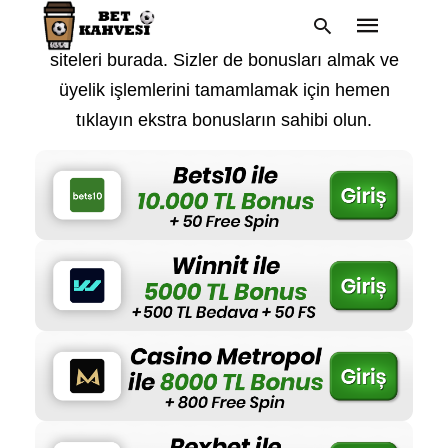
En sevilen ve en güvenilen bahis ve casino
siteleri burada. Sizler de bonusları almak ve
üyelik işlemlerini tamamlamak için hemen
tıklayın ekstra bonusların sahibi olun.
Type
your
search
query
and
hit
enter: