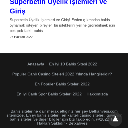
Superbetin Üyelik İşlemleri ve
Giriş
Superbetin Üyelik İşlemleri ve Giriş! Evden çıkmadan bahis
oynamak isteyen bireyler, bu isteklerini yerine getirebilmek için
pek çok farklı bahis…
27 Haziran 2022
Anasayfa
En İyi 10 Bahis Sitesi 2022
Popüler Canlı Casino Siteleri 2022 Yılında Hangileridir?
En Popüler Bahis Siteleri 2022
En İyi Canlı Spor Bahis Siteleri 2022
Hakkımızda
Bahis sitelerine dair merak ettiğiniz her şey Betkahvesi.com
sitemizde. En iyi bahis siteleri, en kaliteli casino siteleri, güvenilir
bahis siteleri ve diğer bilgiler için bizi takip edin. @2022 Tüm
Hakları Saklıdır - Betkahvesi