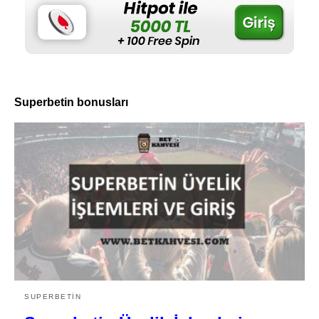
Superbetin bonusları
SUPERBETIN