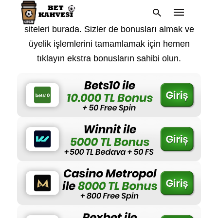
En sevilen ve en güvenilen bahis ve casino
siteleri burada. Sizler de bonusları almak ve
üyelik işlemlerini tamamlamak için hemen
tıklayın ekstra bonusların sahibi olun.
Type
your
search
query
and
hit
enter: