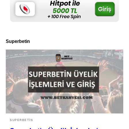
Superbetin
SUPERBETIN