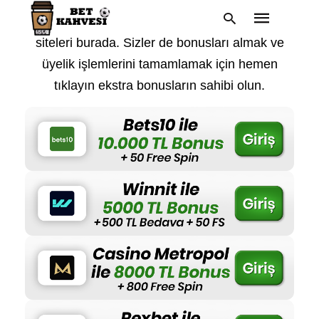
En sevilen ve en güvenilen bahis ve casino
siteleri burada. Sizler de bonusları almak ve
üyelik işlemlerini tamamlamak için hemen
tıklayın ekstra bonusların sahibi olun.
Type
your
search
query
and
hit
enter: