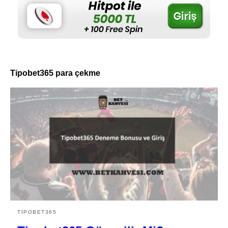
Tipobet365 para çekme
TIPOBET365