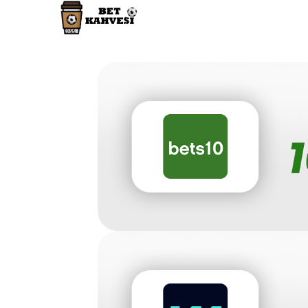
En sevilen ve en güvenilen bahis ve