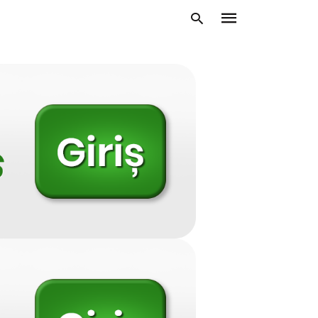
elik işlemlerini tamamlamak için
Type
your
search
query
and
hit
enter: