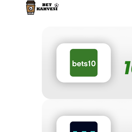
En sevilen ve en güvenilen bahis ve