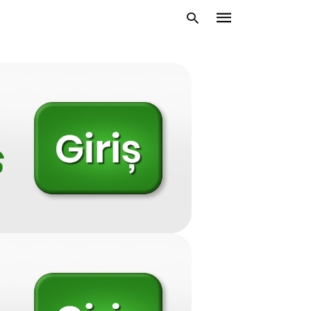
elik işlemlerini tamamlamak için
Type
your
search
query
and
hit
enter: