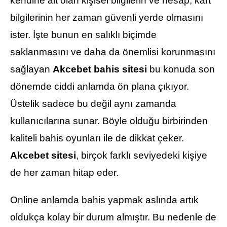
kendine ait olan kişisel bilgilerin ve hesap, kart
bilgilerinin her zaman güvenli yerde olmasını
ister. İşte bunun en salıklı biçimde
saklanmasını ve daha da önemlisi korunmasını
sağlayan
Akcebet bahis sitesi
bu konuda son
dönemde ciddi anlamda ön plana çıkıyor.
Üstelik sadece bu değil aynı zamanda
kullanıcılarına sunar. Böyle olduğu birbirinden
kaliteli bahis oyunları ile de dikkat çeker.
Akcebet sitesi
, birçok farklı seviyedeki kişiye
de her zaman hitap eder.
Online anlamda bahis yapmak aslında artık
oldukça kolay bir durum almıştır. Bu nedenle de