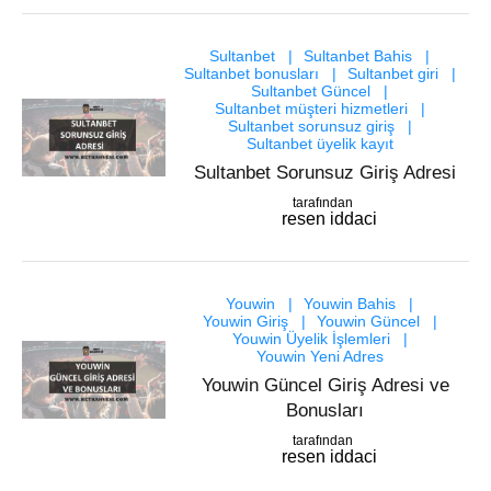
Sultanbet
Sultanbet Bahis
Sultanbet bonusları
Sultanbet giri
Sultanbet Güncel
Sultanbet müşteri hizmetleri
Sultanbet sorunsuz giriş
Sultanbet üyelik kayıt
Sultanbet Sorunsuz Giriş Adresi
tarafından
resen iddaci
Youwin
Youwin Bahis
Youwin Giriş
Youwin Güncel
Youwin Üyelik İşlemleri
Youwin Yeni Adres
Youwin Güncel Giriş Adresi ve
Bonusları
tarafından
resen iddaci