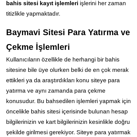
bahis sitesi kayıt işlemleri
işlerini her zaman
titizlikle yapmaktadır.
Baymavi Sitesi Para Yatırma ve
Çekme İşlemleri
Kullanıcıların özellikle de herhangi bir bahis
sitesine bile üye olurken belki de en çok merak
ettikleri ya da araştırdıkları konu siteye para
yatırma ve aynı zamanda para çekme
konusudur. Bu bahsedilen işlemleri yapmak için
öncelikle bahis sitesi içerisinde bulunan hesap
bilgilerinizin ve kart bilgilerinizin kesinlikle doğru
şekilde girilmesi gerekiyor. Siteye para yatırmak