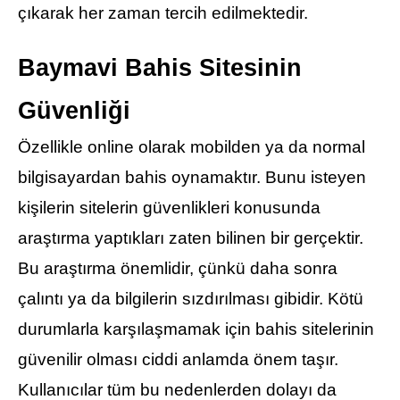
çıkarak her zaman tercih edilmektedir.
Baymavi Bahis Sitesinin
Güvenliği
Özellikle online olarak mobilden ya da normal
bilgisayardan bahis oynamaktır. Bunu isteyen
kişilerin sitelerin güvenlikleri konusunda
araştırma yaptıkları zaten bilinen bir gerçektir.
Bu araştırma önemlidir, çünkü daha sonra
çalıntı ya da bilgilerin sızdırılması gibidir. Kötü
durumlarla karşılaşmamak için bahis sitelerinin
güvenilir olması ciddi anlamda önem taşır.
Kullanıcılar tüm bu nedenlerden dolayı da