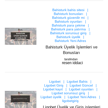
Bahisturk bahis sitesi
Bahisturk bonusları
Bahisturk güvenilir mi
Bahisturk oyunları
Bahisturk para çekme
Bahisturk para yatırma
Bahisturk sorunsuz giriş
Bahisturk üyelik
Bahisturk Yeni Adres
Bahisturk Üyelik İşlemleri ve
Bonusları
tarafından
resen iddaci
Ligobet
Ligobet Bahis
Ligobet Giriş
Ligobet Güncel
Ligobet kayıt
Ligobet oyunları
Ligobet sorunsuz giriş
Ligobet üyelik
Ligobet Yeni Adres
ligobetgiriş
Ligobet Üyelik ve Giriş işlemleri