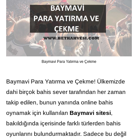
Baymavi Para Yatırma ve Çekme
Baymavi Para Yatırma ve Çekme! Ülkemizde
dahi birçok bahis sever tarafından her zaman
takip edilen, bunun yanında online bahis
oynamak için kullanılan
Baymavi sitesi
,
bakıldığında içerisinde farklı türlerden bahis
oyunlarını bulundurmaktadır. Sadece bu değil