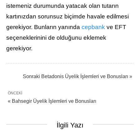
istemeniz durumunda yatacak olan tutarın
kartınızdan sorunsuz biçimde havale edilmesi
gerekiyor. Bunların yanında
cepbank
ve EFT
seçeneklerinini de olduğunu eklemek
gerekiyor.
Sonraki
Betadonis Üyelik İşlemleri ve Bonusları »
ÖNCEKI
« Bahsegir Üyelik İşlemleri ve Bonusları
İlgili Yazı