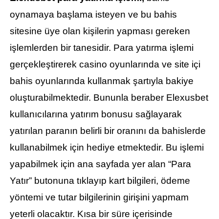
oynamaya başlama isteyen ve bu bahis
sitesine üye olan kişilerin yapması gereken
işlemlerden bir tanesidir. Para yatırma işlemi
gerçekleştirerek casino oyunlarında ve site içi
bahis oyunlarında kullanmak şartıyla bakiye
oluşturabilmektedir. Bununla beraber Elexusbet
kullanıcılarına yatırım bonusu sağlayarak
yatırılan paranın belirli bir oranını da bahislerde
kullanabilmek için hediye etmektedir. Bu işlemi
yapabilmek için ana sayfada yer alan “Para
Yatır” butonuna tıklayıp kart bilgileri, ödeme
yöntemi ve tutar bilgilerinin girişini yapmam
yeterli olacaktır. Kısa bir süre içerisinde