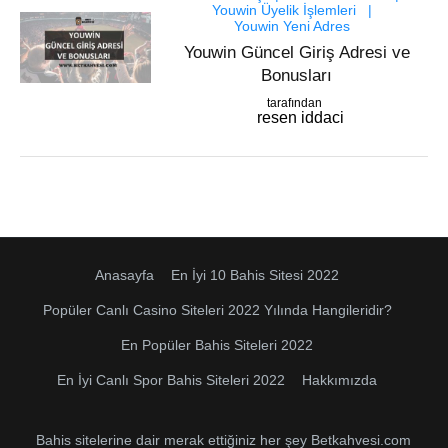
Youwin Üyelik İşlemleri
Youwin Yeni Adres
Youwin Güncel Giriş Adresi ve
Bonusları
tarafından
resen iddaci
Anasayfa
En İyi 10 Bahis Sitesi 2022
Popüler Canlı Casino Siteleri 2022 Yılında Hangileridir?
En Popüler Bahis Siteleri 2022
En İyi Canlı Spor Bahis Siteleri 2022
Hakkımızda
Bahis sitelerine dair merak ettiğiniz her şey Betkahvesi.com