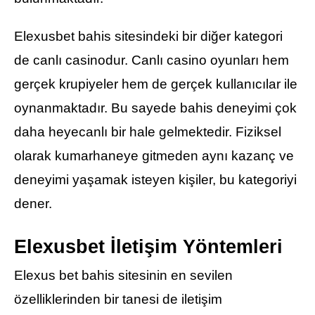
Elexusbet bahis sitesindeki bir diğer kategori
de canlı casinodur. Canlı casino oyunları hem
gerçek krupiyeler hem de gerçek kullanıcılar ile
oynanmaktadır. Bu sayede bahis deneyimi çok
daha heyecanlı bir hale gelmektedir. Fiziksel
olarak kumarhaneye gitmeden aynı kazanç ve
deneyimi yaşamak isteyen kişiler, bu kategoriyi
dener.
Elexusbet İletişim Yöntemleri
Elexus bet bahis sitesinin en sevilen
özelliklerinden bir tanesi de iletişim