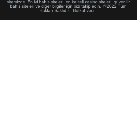
sitemizde. En iyi bahis siteleri, en kaliteli casino siteleri, güvenilir
bahis siteleri ve diğer bilgiler için bizi takip edin. @2022 Tüm
Hakları Saklıdır - Betkahvesi