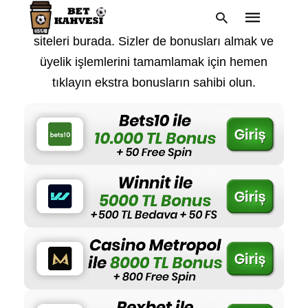
En sevilen ve en güvenilen bahis ve casino
siteleri burada. Sizler de bonusları almak ve
üyelik işlemlerini tamamlamak için hemen
tıklayın ekstra bonusların sahibi olun.
Type
your
search
query
and
hit
enter: