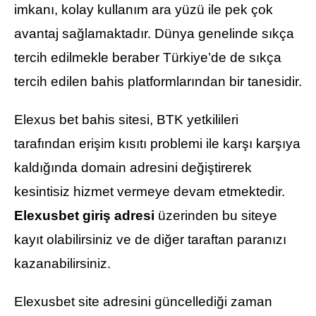
imkanı, kolay kullanım ara yüzü ile pek çok
avantaj sağlamaktadır. Dünya genelinde sıkça
tercih edilmekle beraber Türkiye’de de sıkça
tercih edilen bahis platformlarından bir tanesidir.
Elexus bet bahis sitesi, BTK yetkilileri
tarafından erişim kısıtı problemi ile karşı karşıya
kaldığında domain adresini değiştirerek
kesintisiz hizmet vermeye devam etmektedir.
Elexusbet giriş adresi
üzerinden bu siteye
kayıt olabilirsiniz ve de diğer taraftan paranızı
kazanabilirsiniz.
Elexusbet site adresini güncellediği zaman