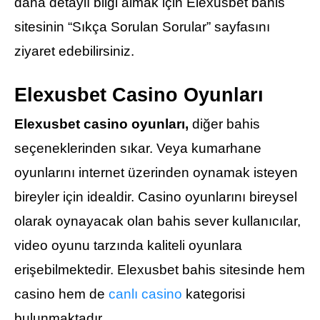
daha detaylı bilgi almak için Elexusbet bahis
sitesinin “Sıkça Sorulan Sorular” sayfasını
ziyaret edebilirsiniz.
Elexusbet Casino Oyunları
Elexusbet casino oyunları,
diğer bahis
seçeneklerinden sıkar. Veya kumarhane
oyunlarını internet üzerinden oynamak isteyen
bireyler için idealdir. Casino oyunlarını bireysel
olarak oynayacak olan bahis sever kullanıcılar,
video oyunu tarzında kaliteli oyunlara
erişebilmektedir. Elexusbet bahis sitesinde hem
casino hem de
canlı casino
kategorisi
bulunmaktadır.