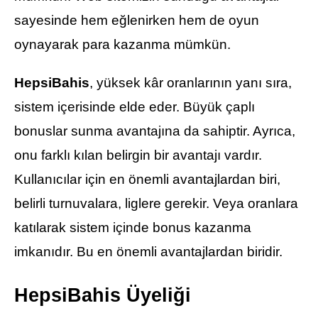
sayesinde hem eğlenirken hem de oyun
oynayarak para kazanma mümkün.
HepsiBahis
, yüksek kâr oranlarının yanı sıra,
sistem içerisinde elde eder. Büyük çaplı
bonuslar sunma avantajına da sahiptir. Ayrıca,
onu farklı kılan belirgin bir avantajı vardır.
Kullanıcılar için en önemli avantajlardan biri,
belirli turnuvalara, liglere gerekir. Veya oranlara
katılarak sistem içinde bonus kazanma
imkanıdır. Bu en önemli avantajlardan biridir.
HepsiBahis Üyeliği