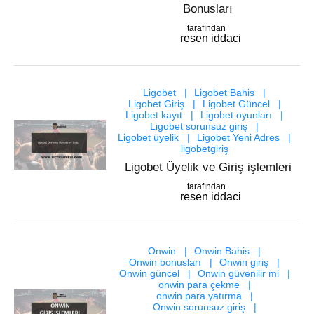
Bonusları
tarafından
resen iddaci
Ligobet
Ligobet Bahis
Ligobet Giriş
Ligobet Güncel
Ligobet kayıt
Ligobet oyunları
Ligobet sorunsuz giriş
Ligobet üyelik
Ligobet Yeni Adres
ligobetgiriş
Ligobet Üyelik ve Giriş işlemleri
tarafından
resen iddaci
Onwin
Onwin Bahis
Onwin bonusları
Onwin giriş
Onwin güncel
Onwin güvenilir mi
onwin para çekme
onwin para yatırma
Onwin sorunsuz giriş