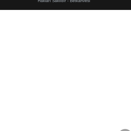
Hakları Saklıdır - Betkahvesi