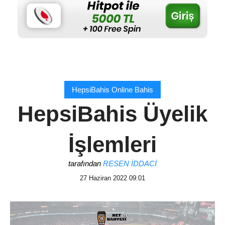
HepsiBahis Online Bahis
HepsiBahis Üyelik
İşlemleri
tarafından
RESEN IDDACI
27 Haziran 2022 09:01