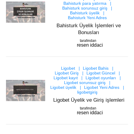
Bahisturk para yatırma
Bahisturk sorunsuz giriş
Bahisturk üyelik
Bahisturk Yeni Adres
Bahisturk Üyelik İşlemleri ve
Bonusları
tarafından
resen iddaci
Ligobet
Ligobet Bahis
Ligobet Giriş
Ligobet Güncel
Ligobet kayıt
Ligobet oyunları
Ligobet sorunsuz giriş
Ligobet üyelik
Ligobet Yeni Adres
ligobetgiriş
Ligobet Üyelik ve Giriş işlemleri
tarafından
resen iddaci