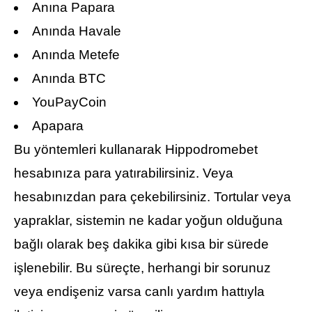
Anına Papara
Anında Havale
Anında Metefe
Anında BTC
YouPayCoin
Apapara
Bu yöntemleri kullanarak Hippodromebet
hesabınıza para yatırabilirsiniz. Veya
hesabınızdan para çekebilirsiniz. Tortular veya
yapraklar, sistemin ne kadar yoğun olduğuna
bağlı olarak beş dakika gibi kısa bir sürede
işlenebilir. Bu süreçte, herhangi bir sorunuz
veya endişeniz varsa canlı yardım hattıyla