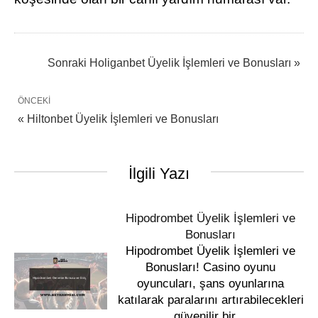
Sonraki
Holiganbet Üyelik İşlemleri ve Bonusları »
ÖNCEKI
« Hiltonbet Üyelik İşlemleri ve Bonusları
İlgili Yazı
Hipodrombet Üyelik İşlemleri ve
Bonusları
Hipodrombet Üyelik İşlemleri ve
Bonusları! Casino oyunu
oyuncuları, şans oyunlarına
katılarak paralarını artırabilecekleri
güvenilir bir…