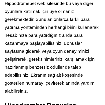
Hippodromebet web sitesinde bu veya diğer
oyunlara katılmak için üye olmanız
gerekmektedir. Sunulan onlarca farklı para
yatırma yönteminden herhangi birini kullanarak
hesabınıza para yatırdığınız anda para
kazanmaya başlayabilirsiniz. Bonuslar
sayfasına giderek veya oyun deneyiminizi
geliştirerek, gereksinimlerinizi karşılamak için
hazırlanmış benzersiz ödüller de talep
edebilirsiniz. Ekranın sağ alt köşesinde
gösterilen numarayı çevirerek anında yardım
alabilirsiniz.