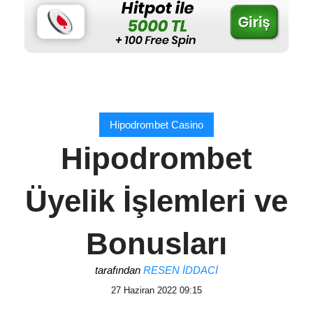
Hipodrombet Casino
Hipodrombet
Üyelik İşlemleri ve
Bonusları
tarafından
RESEN IDDACI
27 Haziran 2022 09:15