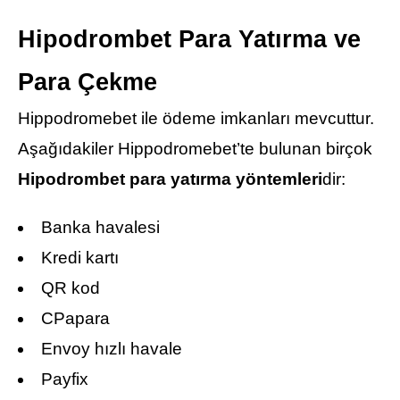
Hipodrombet Para Yatırma ve
Para Çekme
Hippodromebet ile ödeme imkanları mevcuttur.
Aşağıdakiler Hippodromebet’te bulunan birçok
Hipodrombet para yatırma yöntemleri
dir:
Banka havalesi
Kredi kartı
QR kod
CPapara
Envoy hızlı havale
Payfix