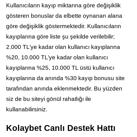
Kullanıcıların kayıp miktarına göre değişiklik
gösteren bonuslar da elbette oynanan alana
göre değişiklik göstermektedir. Kullanıcıların
kayıplarına göre liste şu şekilde verilebilir;
2.000 TL’ye kadar olan kullanıcı kayıplarına
%20, 10.000 TL’ye kadar olan kullanıcı
kayıplarına %25, 10.000 TL üstü kullanıcı
kayıplarına da anında %30 kayıp bonusu site
tarafından anında eklenmektedir. Bu yüzden
siz de bu siteyi gönül rahatlığı ile
kullanabilirsiniz.
Kolaybet Canlı Destek Hattı