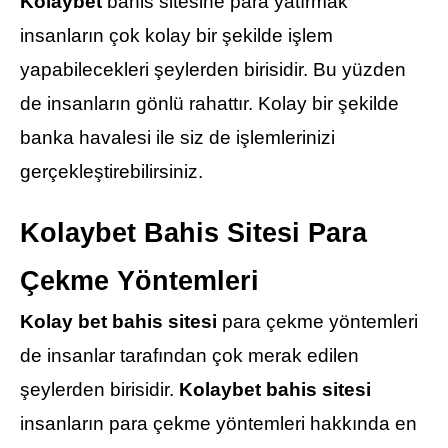
Kolaybet
bahis sitesine para yatırmak
insanların çok kolay bir şekilde işlem
yapabilecekleri şeylerden birisidir. Bu yüzden
de insanların gönlü rahattır. Kolay bir şekilde
banka havalesi ile siz de işlemlerinizi
gerçekleştirebilirsiniz.
Kolaybet Bahis Sitesi Para
Çekme Yöntemleri
Kolay bet bahis sitesi
para çekme yöntemleri
de insanlar tarafından çok merak edilen
şeylerden birisidir.
Kolaybet bahis sitesi
insanların para çekme yöntemleri hakkında en