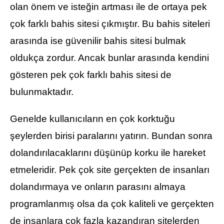
olan önem ve isteğin artması ile de ortaya pek
çok farklı bahis sitesi çıkmıştır. Bu bahis siteleri
arasında ise güvenilir bahis sitesi bulmak
oldukça zordur. Ancak bunlar arasında kendini
gösteren pek çok farklı bahis sitesi de
bulunmaktadır.
Genelde kullanıcıların en çok korktuğu
şeylerden birisi paralarını yatırın. Bundan sonra
dolandırılacaklarını düşünüp korku ile hareket
etmeleridir. Pek çok site gerçekten de insanları
dolandırmaya ve onların parasını almaya
programlanmış olsa da çok kaliteli ve gerçekten
de insanlara çok fazla kazandıran sitelerden