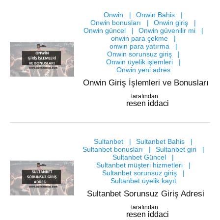
Onwin
Onwin Bahis
Onwin bonusları
Onwin giriş
Onwin güncel
Onwin güvenilir mi
onwin para çekme
onwin para yatırma
Onwin sorunsuz giriş
Onwin üyelik işlemleri
Onwin yeni adres
Onwin Giriş İşlemleri ve Bonusları
tarafından
resen iddaci
Sultanbet
Sultanbet Bahis
Sultanbet bonusları
Sultanbet giri
Sultanbet Güncel
Sultanbet müşteri hizmetleri
Sultanbet sorunsuz giriş
Sultanbet üyelik kayıt
Sultanbet Sorunsuz Giriş Adresi
tarafından
resen iddaci