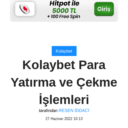
Kolaybet
Kolaybet Para
Yatırma ve Çekme
İşlemleri
tarafından
RESEN IDDACI
27 Haziran 2022 10:13