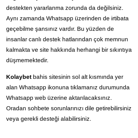
destekten yararlanma zorunda da değilsiniz.
Aynı zamanda Whatsapp üzerinden de irtibata
geçebilme şansınız vardır. Bu yüzden de
insanlar canlı destek hatlarından çok memnun
kalmakta ve site hakkında herhangi bir sıkıntıya
düşmemektedir.
Kolaybet
bahis sitesinin sol alt kısmında yer
alan Whatsapp ikonuna tıklamanız durumunda
Whatsapp web üzerine aktarılacaksınız.
Oradan sohbete sorunlarınızı dile getirebilirsiniz
veya gerekli desteği alabilirsiniz.