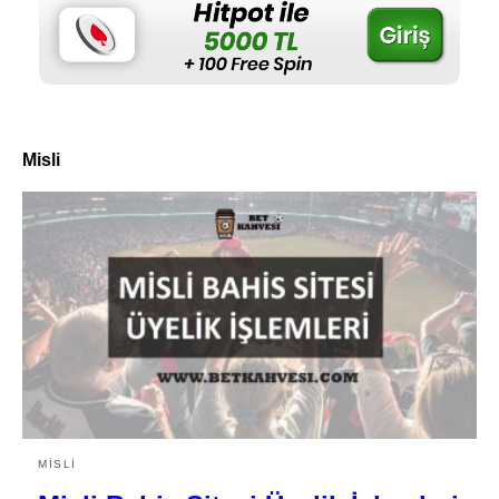
Misli
MISLI