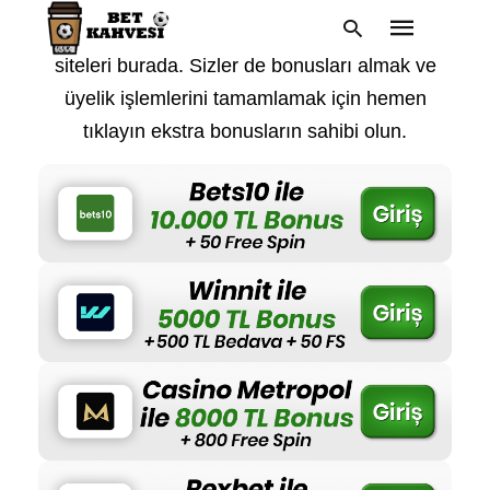
En sevilen ve en güvenilen bahis ve casino
siteleri burada. Sizler de bonusları almak ve
üyelik işlemlerini tamamlamak için hemen
tıklayın ekstra bonusların sahibi olun.
Type
your
search
query
and
hit
enter: