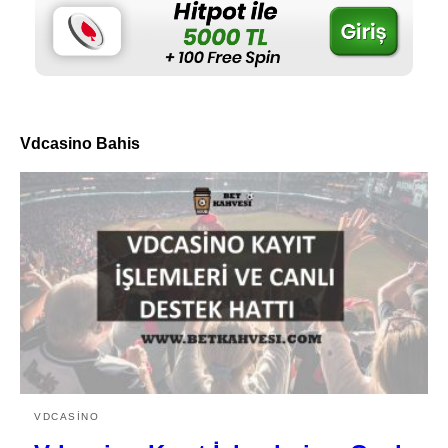
Vdcasino Bahis
VDCASINO