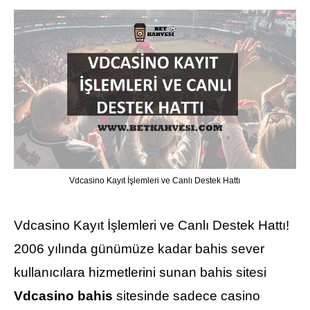
Vdcasino Kayıt İşlemleri ve Canlı Destek Hattı
Vdcasino Kayıt İşlemleri ve Canlı Destek Hattı!
2006 yılında günümüze kadar bahis sever
kullanıcılara hizmetlerini sunan bahis sitesi
Vdcasino bahis
sitesinde sadece casino