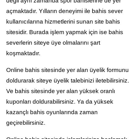
değil aynı zamanda spor bahislerine de yer
açmaktadır. Yılların deneyimi ile bahis sever
kullanıcılarına hizmetlerini sunan site bahis
sitesidir. Burada işlem yapmak için ise bahis
severlerin siteye üye olmalarını şart
koşmaktadır.
Online bahis sitesinde yer alan üyelik formunu
doldurarak siteye üyelik talebinizi iletebilirsiniz.
Ve bahis sitesinde yer alan yüksek oranlı
kuponları doldurabilirsiniz. Ya da yüksek
kazançlı bahis oyunlarında zaman
geçirebilirsiniz.