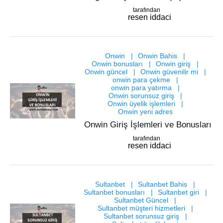
tarafından
resen iddaci
Onwin
Onwin Bahis
Onwin bonusları
Onwin giriş
Onwin güncel
Onwin güvenilir mi
onwin para çekme
onwin para yatırma
Onwin sorunsuz giriş
Onwin üyelik işlemleri
Onwin yeni adres
Onwin Giriş İşlemleri ve Bonusları
tarafından
resen iddaci
Sultanbet
Sultanbet Bahis
Sultanbet bonusları
Sultanbet giri
Sultanbet Güncel
Sultanbet müşteri hizmetleri
Sultanbet sorunsuz giriş