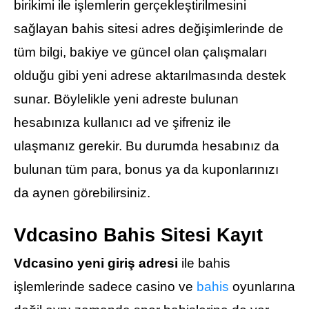
birikimi ile işlemlerin gerçekleştirilmesini
sağlayan bahis sitesi adres değişimlerinde de
tüm bilgi, bakiye ve güncel olan çalışmaları
olduğu gibi yeni adrese aktarılmasında destek
sunar. Böylelikle yeni adreste bulunan
hesabınıza kullanıcı ad ve şifreniz ile
ulaşmanız gerekir. Bu durumda hesabınız da
bulunan tüm para, bonus ya da kuponlarınızı
da aynen görebilirsiniz.
Vdcasino Bahis Sitesi Kayıt
Vdcasino yeni giriş adresi
ile bahis
işlemlerinde sadece casino ve
bahis
oyunlarına