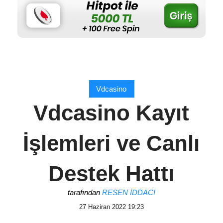
Vdcasino
Vdcasino Kayıt
İşlemleri ve Canlı
Destek Hattı
tarafından
RESEN IDDACI
27 Haziran 2022 19:23