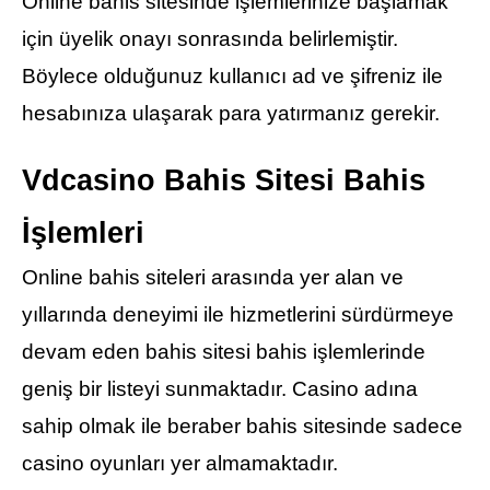
Online bahis sitesinde işlemlerinize başlamak
için üyelik onayı sonrasında belirlemiştir.
Böylece olduğunuz kullanıcı ad ve şifreniz ile
hesabınıza ulaşarak para yatırmanız gerekir.
Vdcasino Bahis Sitesi Bahis
İşlemleri
Online bahis siteleri arasında yer alan ve
yıllarında deneyimi ile hizmetlerini sürdürmeye
devam eden bahis sitesi bahis işlemlerinde
geniş bir listeyi sunmaktadır. Casino adına
sahip olmak ile beraber bahis sitesinde sadece
casino oyunları yer almamaktadır.