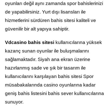
oyunları değil aynı zamanda spor bahislerinizi
de yapabilirsiniz. Yurt dışı lisansları ile
hizmetlerini sürdüren bahis sitesi kaliteli ve
güvenilir bir alt yapıya sahiptir.
Vdcasino bahis sitesi
kullanıcılarına yüksek
kazanç sunan oyunlar ile buluşmalarını
sağlamaktadır. Siyah ana ekran üzerine
hazırlanmış sade ve şık bir tasarım ile
kullanıcılarını karşılayan bahis sitesi Spor
müsabakalarında casino oyunlarına kadar
geniş bahis listesini bahis sever kullanıcılarına
sunuyor.